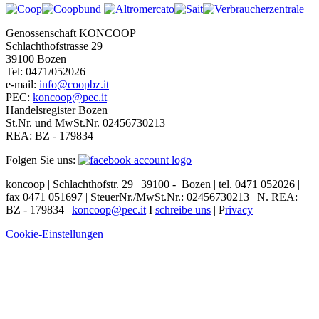
Genossenschaft KONCOOP
Schlachthofstrasse 29
39100 Bozen
Tel: 0471/052026
e-mail:
info@coopbz.it
PEC:
koncoop@pec.it
Handelsregister Bozen
St.Nr. und MwSt.Nr. 02456730213
REA: BZ - 179834
Folgen Sie uns:
koncoop | Schlachthofstr. 29 | 39100 - Bozen | tel. 0471 052026 |
f
ax 0471 051697 | SteuerNr./MwSt.Nr.: 02456730213 | N. REA:
BZ - 179834 |
koncoop@pec.it
I
schreibe uns
| P
rivacy
Cookie-Einstellungen