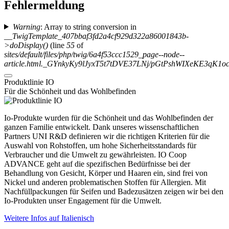
Fehlermeldung
Warning
: Array to string conversion in
__TwigTemplate_407bbaf3fd2a4cf929d322a86001843b-
>doDisplay()
(line
55
of
sites/default/files/php/twig/6a4f53ccc1529_page--node--
article.html._GYnkyKy9lJyxT5t7tDVE37LNj/pGtPshWIXeKE3q
Produktlinie IO
Für die Schönheit und das Wohlbefinden
Io-Produkte wurden für die Schönheit und das Wohlbefinden der
ganzen Familie entwickelt. Dank unseres wissenschaftlichen
Partners UNI R&D definieren wir die richtigen Kriterien für die
Auswahl von Rohstoffen, um hohe Sicherheitsstandards für
Verbraucher und die Umwelt zu gewährleisten. IO Coop
ADVANCE geht auf die spezifischen Bedürfnisse bei der
Behandlung von Gesicht, Körper und Haaren ein, sind frei von
Nickel und anderen problematischen Stoffen für Allergien. Mit
Nachfüllpackungen für Seifen und Badezusätzen zeigen wir bei den
Io-Produkten unser Engagement für die Umwelt.
Weitere Infos auf Italienisch