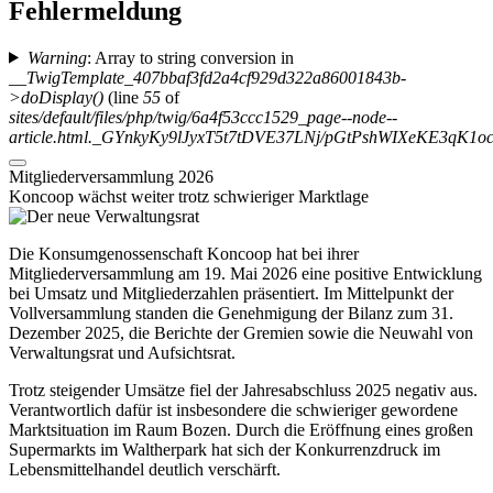
Fehlermeldung
Warning
: Array to string conversion in
__TwigTemplate_407bbaf3fd2a4cf929d322a86001843b-
>doDisplay()
(line
55
of
sites/default/files/php/twig/6a4f53ccc1529_page--node--
article.html._GYnkyKy9lJyxT5t7tDVE37LNj/pGtPshWIXeKE3q
Mitgliederversammlung 2026
Koncoop wächst weiter trotz schwieriger Marktlage
Die Konsumgenossenschaft Koncoop hat bei ihrer
Mitgliederversammlung am 19. Mai 2026 eine positive Entwicklung
bei Umsatz und Mitgliederzahlen präsentiert. Im Mittelpunkt der
Vollversammlung standen die Genehmigung der Bilanz zum 31.
Dezember 2025, die Berichte der Gremien sowie die Neuwahl von
Verwaltungsrat und Aufsichtsrat.
Trotz steigender Umsätze fiel der Jahresabschluss 2025 negativ aus.
Verantwortlich dafür ist insbesondere die schwieriger gewordene
Marktsituation im Raum Bozen. Durch die Eröffnung eines großen
Supermarkts im Waltherpark hat sich der Konkurrenzdruck im
Lebensmittelhandel deutlich verschärft.