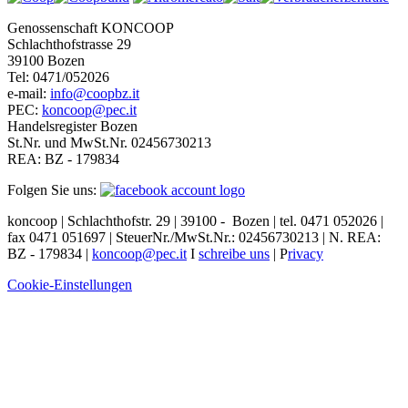
Genossenschaft KONCOOP
Schlachthofstrasse 29
39100 Bozen
Tel: 0471/052026
e-mail:
info@coopbz.it
PEC:
koncoop@pec.it
Handelsregister Bozen
St.Nr. und MwSt.Nr. 02456730213
REA: BZ - 179834
Folgen Sie uns:
koncoop | Schlachthofstr. 29 | 39100 - Bozen | tel. 0471 052026 |
f
ax 0471 051697 | SteuerNr./MwSt.Nr.: 02456730213 | N. REA:
BZ - 179834 |
koncoop@pec.it
I
schreibe uns
| P
rivacy
Cookie-Einstellungen