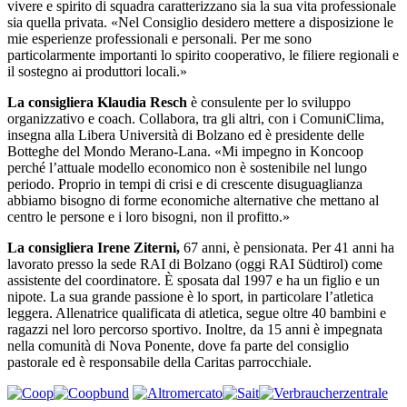
vivere e spirito di squadra caratterizzano sia la sua vita professionale
sia quella privata. «Nel Consiglio desidero mettere a disposizione le
mie esperienze professionali e personali. Per me sono
particolarmente importanti lo spirito cooperativo, le filiere regionali e
il sostegno ai produttori locali.»
La consigliera Klaudia Resch
è consulente per lo sviluppo
organizzativo e coach. Collabora, tra gli altri, con i ComuniClima,
insegna alla Libera Università di Bolzano ed è presidente delle
Botteghe del Mondo Merano-Lana. «Mi impegno in Koncoop
perché l’attuale modello economico non è sostenibile nel lungo
periodo. Proprio in tempi di crisi e di crescente disuguaglianza
abbiamo bisogno di forme economiche alternative che mettano al
centro le persone e i loro bisogni, non il profitto.»
La consigliera Irene Ziterni,
67 anni, è pensionata. Per 41 anni ha
lavorato presso la sede RAI di Bolzano (oggi RAI Südtirol) come
assistente del coordinatore. È sposata dal 1997 e ha un figlio e un
nipote. La sua grande passione è lo sport, in particolare l’atletica
leggera. Allenatrice qualificata di atletica, segue oltre 40 bambini e
ragazzi nel loro percorso sportivo. Inoltre, da 15 anni è impegnata
nella comunità di Nova Ponente, dove fa parte del consiglio
pastorale ed è responsabile della Caritas parrocchiale.