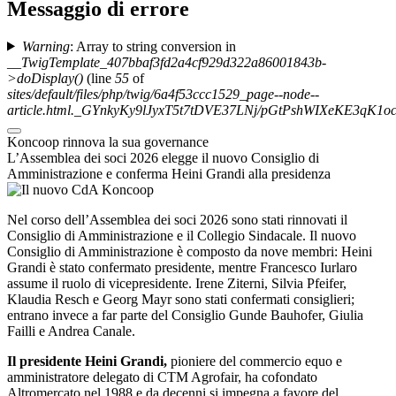
Messaggio di errore
Warning
: Array to string conversion in
__TwigTemplate_407bbaf3fd2a4cf929d322a86001843b-
>doDisplay()
(line
55
of
sites/default/files/php/twig/6a4f53ccc1529_page--node--
article.html._GYnkyKy9lJyxT5t7tDVE37LNj/pGtPshWIXeKE3q
Koncoop rinnova la sua governance
L’Assemblea dei soci 2026 elegge il nuovo Consiglio di
Amministrazione e conferma Heini Grandi alla presidenza
Nel corso dell’Assemblea dei soci 2026 sono stati rinnovati il
Consiglio di Amministrazione e il Collegio Sindacale. Il nuovo
Consiglio di Amministrazione è composto da nove membri: Heini
Grandi è stato confermato presidente, mentre Francesco Iurlaro
assume il ruolo di vicepresidente. Irene Ziterni, Silvia Pfeifer,
Klaudia Resch e Georg Mayr sono stati confermati consiglieri;
entrano invece a far parte del Consiglio Gunde Bauhofer, Giulia
Failli e Andrea Canale.
Il presidente Heini Grandi,
pioniere del commercio equo e
amministratore delegato di CTM Agrofair, ha cofondato
Altromercato nel 1988 e da decenni si impegna a favore del