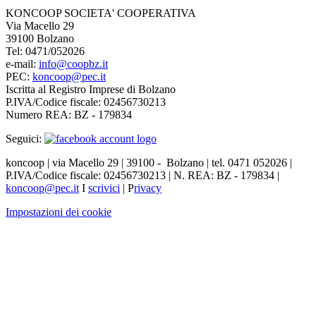
KONCOOP SOCIETA' COOPERATIVA
Via Macello 29
39100 Bolzano
Tel: 0471/052026
e-mail:
info@coopbz.it
PEC:
koncoop@pec.it
Iscritta al Registro Imprese di Bolzano
P.IVA/Codice fiscale: 02456730213
Numero REA: BZ - 179834
Seguici:
koncoop | via Macello 29 | 39100 - Bolzano | tel. 0471 052026 |
P.IVA/Codice fiscale: 02456730213 | N. REA: BZ - 179834 |
koncoop@pec.it
I
scrivici
| P
rivacy
Impostazioni dei cookie