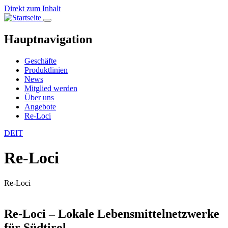
Direkt zum Inhalt
Hauptnavigation
Geschäfte
Produktlinien
News
Mitglied werden
Über uns
Angebote
Re-Loci
DE
IT
Re-Loci
Re-Loci
Re-Loci – Lokale Lebensmittelnetzwerke
für Südtirol