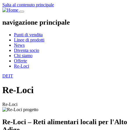
Salta al contenuto principale
navigazione principale
Punti di vendita
Linee di prodotti
News
Diventa socio
Chi siamo
Offerte
Re-Loci
DE
IT
Re-Loci
Re-Loci
Re-Loci – Reti alimentari locali per l'Alto
Adige