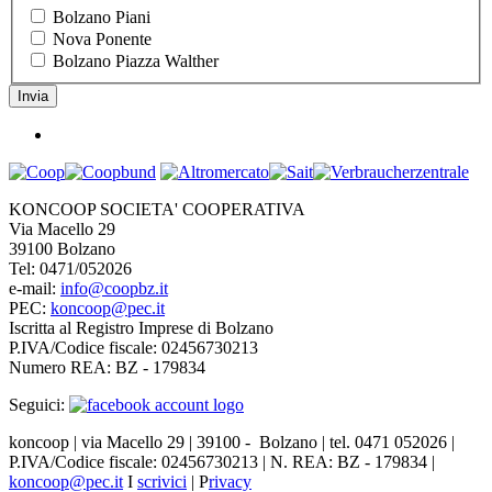
Bolzano Piani
Nova Ponente
Bolzano Piazza Walther
KONCOOP SOCIETA' COOPERATIVA
Via Macello 29
39100 Bolzano
Tel: 0471/052026
e-mail:
info@coopbz.it
PEC:
koncoop@pec.it
Iscritta al Registro Imprese di Bolzano
P.IVA/Codice fiscale: 02456730213
Numero REA: BZ - 179834
Seguici:
koncoop | via Macello 29 | 39100 - Bolzano | tel. 0471 052026 |
P.IVA/Codice fiscale: 02456730213 | N. REA: BZ - 179834 |
koncoop@pec.it
I
scrivici
| P
rivacy