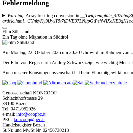
Fehlermeldung
Warning
: Array to string conversion in
__TwigTemplate_407bbaf3
article.html._GYnkyKy9lJyxT5t7tDVE37LNj/pGtPshWIXeKE3q
Film Stillstand
Ein Tag ohne Migration in Südtirol
Am Montag, 22. Oktober 2026 um 20.20 Uhr wird im Rahmen von „Nach
Der Film von Regisseurin Audrey Schwarz zeigt, wie wichtig Menschen
Auch unserer Konsumgenossenschaft hat beim Film mitgewirkt: mehr al
Genossenschaft KONCOOP
Schlachthofstrasse 29
39100 Bozen
Tel: 0471/052026
e-mail:
info@coopbz.it
PEC:
koncoop@pec.it
Handelsregister Bozen
St.Nr. und MwSt.Nr. 02456730213