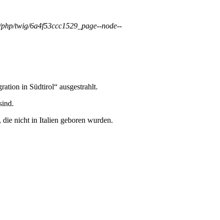
les/php/twig/6a4f53ccc1529_page--node--
tion in Südtirol“ ausgestrahlt.
sind.
die nicht in Italien geboren wurden.